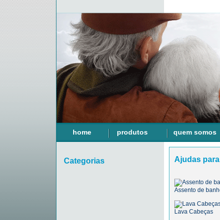
home
produtos
quem somos
Ajudas par
Categorias
Assento de banh
Lava Cabeças