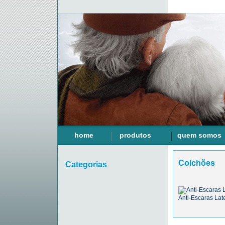
home
produtos
quem somos
Colchões
Categorias
Anti-Escaras Lat