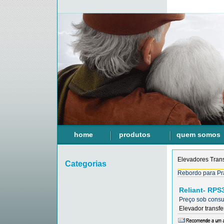
home
produtos
quem somos
Elevadores Tran
Categorias
Rebordo para Pr
Reliant- RPS
Preço sob consul
Elevador transfer